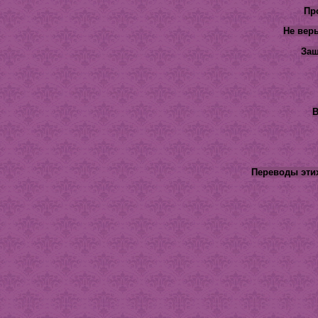
Пр
Не верь
Защ
В
Переводы этих