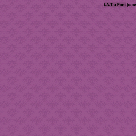
t.A.T.u Font
(шри