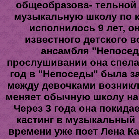
общеобразова- тельной 
музыкальную школу по к
исполнилось 9 лет, о
известного детского 
ансамбля "Непосед
прослушивании она спела 
год в "Непоседы" была за
между девочками возникла
меняет обычную школу на
Через 3 года она покида
кастинг в музыкальный п
времени уже поет Лена Ка